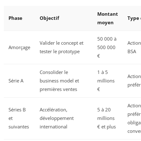
Montant
Phase
Objectif
Type 
moyen
50 000 à
Valider le concept et
Action
Amorçage
500 000
tester le prototype
BSA
€
Consolider le
1 à 5
Action
Série A
business model et
millions
préfér
premières ventes
€
Action
Séries B
Accélération,
5 à 20
préfér
et
développement
millions
obliga
suivantes
international
€ et plus
conver