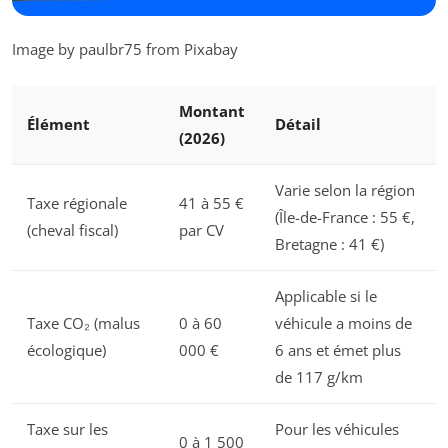
Image by paulbr75 from Pixabay
Montant
Élément
Détail
(2026)
Varie selon la région
Taxe régionale
41 à 55 €
(Île-de-France : 55 €,
(cheval fiscal)
par CV
Bretagne : 41 €)
Applicable si le
Taxe CO₂ (malus
0 à 60
véhicule a moins de
écologique)
000 €
6 ans et émet plus
de 117 g/km
Taxe sur les
Pour les véhicules
0 à 1 500