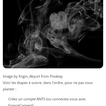
Image by Engin_Akyurt from Pixabay
Voici les étapes à suivre, dans l'ordre, pour ne pas vous
planter :
Créez un compte ANTS (ou connectez-vous avec
FranceConnect).