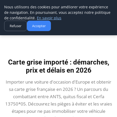
Aecme
Nous utilisons des cookies pour améliorer votre expérience
de navigation. En poursuivant, vous acceptez notre politique
de confidentialité.
En savoir plus
Refuser
Accepter
Accueil
Carte grise importé : démarches, prix et délais en 2026
Carte grise importé : démarches,
prix et délais en 2026
Importer une voiture d'occasion d'Europe et obtenir
sa carte grise française en 2026 ? Un parcours du
combattant entre ANTS, quitus fiscal et Cerfa
13750*05. Découvrez les pièges à éviter et les vraies
étapes pour ne pas immobiliser votre véhicule