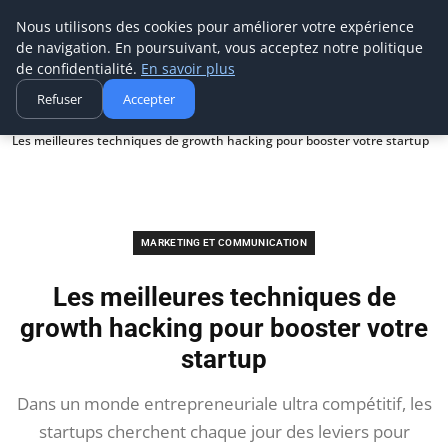
Aecme
Nous utilisons des cookies pour améliorer votre expérience
de navigation. En poursuivant, vous acceptez notre politique
de confidentialité.
En savoir plus
Refuser
Accepter
Accueil
Marketing et communication
Les meilleures techniques de growth hacking pour booster votre startup
MARKETING ET COMMUNICATION
Les meilleures techniques de
growth hacking pour booster votre
startup
Dans un monde entrepreneuriale ultra compétitif, les
startups cherchent chaque jour des leviers pour