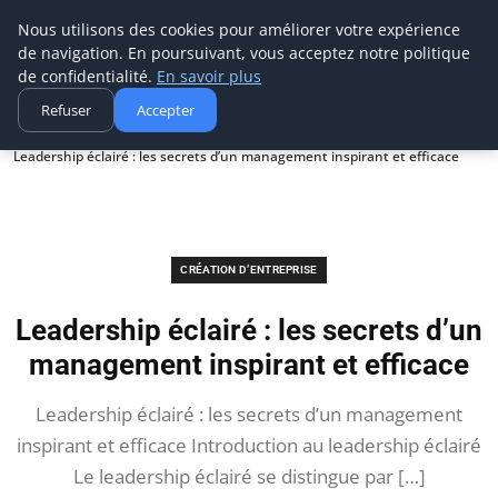
Aecme
Nous utilisons des cookies pour améliorer votre expérience
de navigation. En poursuivant, vous acceptez notre politique
de confidentialité.
En savoir plus
Refuser
Accepter
Accueil
Création d’entreprise
Leadership éclairé : les secrets d’un management inspirant et efficace
CRÉATION D’ENTREPRISE
Leadership éclairé : les secrets d’un
management inspirant et efficace
Leadership éclairé : les secrets d’un management
inspirant et efficace Introduction au leadership éclairé
Le leadership éclairé se distingue par […]