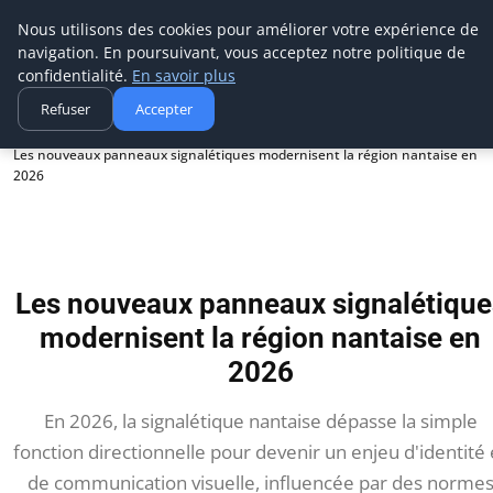
Aecme
Nous utilisons des cookies pour améliorer votre expérience de
navigation. En poursuivant, vous acceptez notre politique de
confidentialité.
En savoir plus
Refuser
Accepter
Accueil
Les nouveaux panneaux signalétiques modernisent la région nantaise en
2026
Les nouveaux panneaux signalétique
modernisent la région nantaise en
2026
En 2026, la signalétique nantaise dépasse la simple
fonction directionnelle pour devenir un enjeu d'identité 
de communication visuelle, influencée par des norme