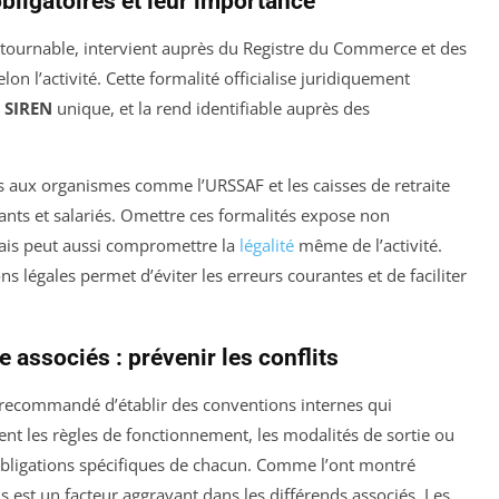
bligatoires et leur importance
ontournable, intervient auprès du Registre du Commerce et des
on l’activité. Cette formalité officialise juridiquement
 SIREN
unique, et la rend identifiable auprès des
ées aux organismes comme l’URSSAF et les caisses de retraite
eants et salariés. Omettre ces formalités expose non
ais peut aussi compromettre la
légalité
même de l’activité.
ns légales permet d’éviter les erreurs courantes et de faciliter
 associés : prévenir les conflits
t recommandé d’établir des conventions internes qui
ent les règles de fonctionnement, les modalités de sortie ou
t obligations spécifiques de chacun. Comme l’ont montré
s est un facteur aggravant dans les différends associés. Les