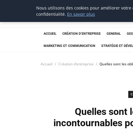
Nous utilisons des cookies pour améliorer votre
Aecme
confidentialité.
En savoir plus
ACCUEIL
CRÉATION D’ENTREPRISE
GENERAL
GES
MARKETING ET COMMUNICATION
STRATÉGIE ET DÉV
Accueil
Création d’entreprise
Quelles sont les ob
C
Quelles sont l
incontournables po