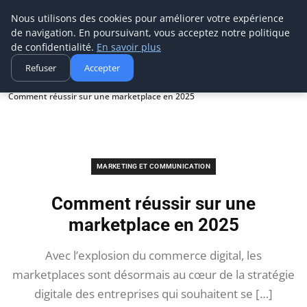
Aecme
Nous utilisons des cookies pour améliorer votre expérience
de navigation. En poursuivant, vous acceptez notre politique
de confidentialité.
En savoir plus
Refuser
Accepter
Accueil
Marketing et communication
Comment réussir sur une marketplace en 2025
MARKETING ET COMMUNICATION
Comment réussir sur une
marketplace en 2025
Avec l’explosion du commerce digital, les
marketplaces sont désormais au cœur de la stratégie
digitale des entreprises qui souhaitent se […]