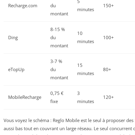
5
Recharge.com
du
150+
minutes
montant
8-15 %
10
Ding
du
100+
minutes
montant
3-7 %
15
eTopUp
du
80+
minutes
montant
0,75 €
3
MobileRecharge
120+
fixe
minutes
Vous voyez le schéma : Reglo Mobile est le seul à proposer des f
aussi bas tout en couvrant un large réseau. Le seul concurrent q