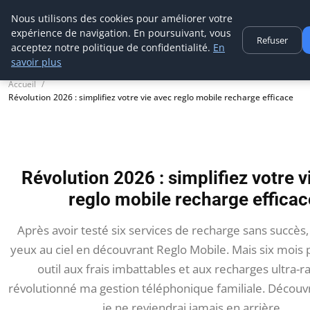
Aecme
Nous utilisons des cookies pour améliorer votre
expérience de navigation. En poursuivant, vous
Refuser
acceptez notre politique de confidentialité.
En
savoir plus
Accueil
Révolution 2026 : simplifiez votre vie avec reglo mobile recharge efficace
Révolution 2026 : simplifiez votre v
reglo mobile recharge efficac
Après avoir testé six services de recharge sans succès, j
yeux au ciel en découvrant Reglo Mobile. Mais six mois p
outil aux frais imbattables et aux recharges ultra-r
révolutionné ma gestion téléphonique familiale. Décou
je ne reviendrai jamais en arrière.