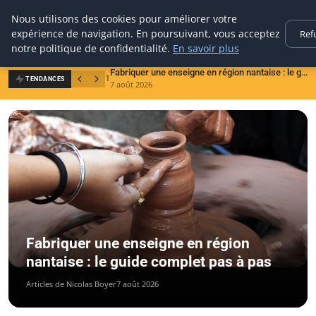
Aecme
Nous utilisons des cookies pour améliorer votre
expérience de navigation. En poursuivant, vous acceptez
Ref
notre politique de confidentialité.
En savoir plus
Fabriquer une enseigne en région nantaise : le guide complet pas à pas
1
2
TENDANCES
7 août 2026
6
Fabriquer une enseigne en région
nantaise : le guide complet pas à pas
Articles de Nicolas Boyer
7 août 2026