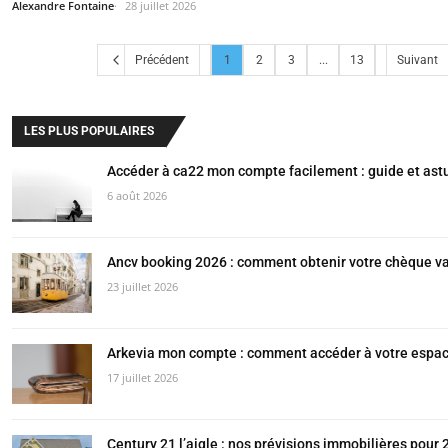
Alexandre Fontaine
28 juillet 2026
Précédent
1
2
3
...
13
Suivant
LES PLUS POPULAIRES
Accéder à ca22 mon compte facilement : guide et ast
6 août 2026
Ancv booking 2026 : comment obtenir votre chèque v
23 juillet 2026
Arkevia mon compte : comment accéder à votre espac
17 juillet 2026
Century 21 l’aigle : nos prévisions immobilières pour