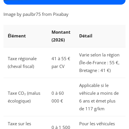
Image by paulbr75 from Pixabay
Montant
Élément
Détail
(2026)
Varie selon la région
Taxe régionale
41 à 55 €
(Île-de-France : 55 €,
(cheval fiscal)
par CV
Bretagne : 41 €)
Applicable si le
Taxe CO₂ (malus
0 à 60
véhicule a moins de
écologique)
000 €
6 ans et émet plus
de 117 g/km
Taxe sur les
Pour les véhicules
0 à 1 500