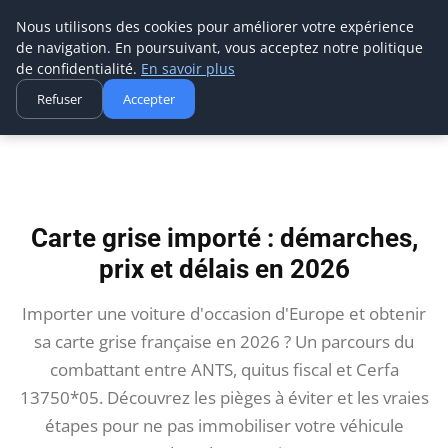
Aecme
Nous utilisons des cookies pour améliorer votre expérience
de navigation. En poursuivant, vous acceptez notre politique
de confidentialité.
En savoir plus
Refuser
Accepter
Accueil
Carte grise importé : démarches, prix et délais en 2026
Carte grise importé : démarches,
prix et délais en 2026
Importer une voiture d'occasion d'Europe et obtenir
sa carte grise française en 2026 ? Un parcours du
combattant entre ANTS, quitus fiscal et Cerfa
13750*05. Découvrez les pièges à éviter et les vraies
étapes pour ne pas immobiliser votre véhicule