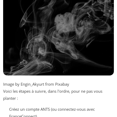
Image by Engin_Akyurt from Pixabay
Voici les étapes à suivre, dans l'ordre, pour ne pas vous
planter :
Créez un compte ANTS (ou connectez-vous avec
FranceConnect).