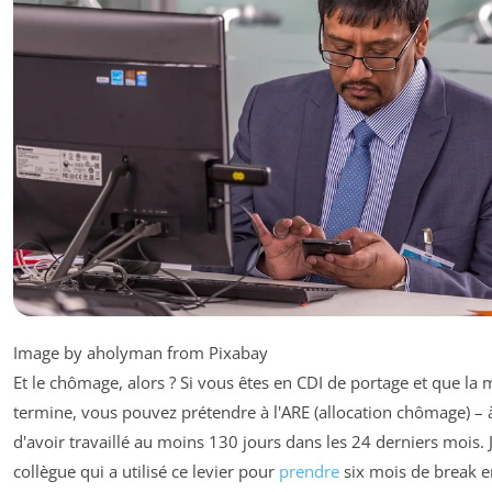
Image by aholyman from Pixabay
Et le chômage, alors ? Si vous êtes en CDI de portage et que la 
termine, vous pouvez prétendre à l'ARE (allocation chômage) – 
d'avoir travaillé au moins 130 jours dans les 24 derniers mois. J
collègue qui a utilisé ce levier pour
prendre
six mois de break e