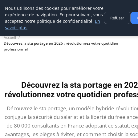
Aecme
Nous utilisons des cookies pour améliorer votre
expérience de navigation. En poursuivant, vous
Refuser
acceptez notre politique de confidentialité.
En
savoir plus
Accueil
Découvrez la sta portage en 2026 : révolutionnez votre quotidien
professionnel
Découvrez la sta portage en 202
révolutionnez votre quotidien profes
Découvrez le sta portage, un modèle hybride révolutio
conjugue la sécurité du salariat et la liberté du freelanc
de 80 000 consultants en France adoptant ce statut, ex
avantages, les pièges à éviter, et comment choisir la soc