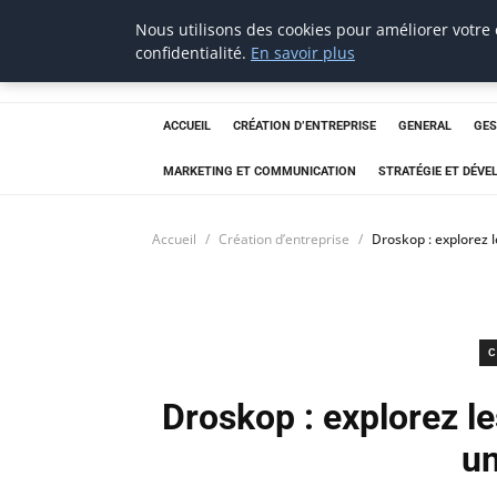
Nous utilisons des cookies pour améliorer votre
Aecme
confidentialité.
En savoir plus
ACCUEIL
CRÉATION D’ENTREPRISE
GENERAL
GES
MARKETING ET COMMUNICATION
STRATÉGIE ET DÉV
Accueil
Création d’entreprise
Droskop : explorez 
C
Droskop : explorez l
un