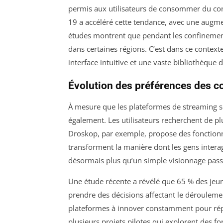
permis aux utilisateurs de consommer du co
19 a accéléré cette tendance, avec une augme
études montrent que pendant les confinemen
dans certaines régions. C’est dans ce context
interface intuitive et une vaste bibliothèque 
Évolution des préférences des
À mesure que les plateformes de streaming s
également. Les utilisateurs recherchent de pl
Droskop, par exemple, propose des fonctionnal
transforment la manière dont les gens inter
désormais plus qu’un simple visionnage passif ;
Une étude récente a révélé que 65 % des jeune
prendre des décisions affectant le dérouleme
plateformes à innover constamment pour rép
plusieurs projets pilotes qui explorent des fo