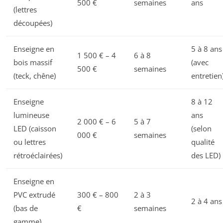
500 €
semaines
ans
(lettres
découpées)
Enseigne en
5 à 8 ans
1 500 € – 4
6 à 8
bois massif
(avec
500 €
semaines
(teck, chêne)
entretien
Enseigne
8 à 12
lumineuse
ans
2 000 € – 6
5 à 7
LED (caisson
(selon
000 €
semaines
ou lettres
qualité
rétroéclairées)
des LED)
Enseigne en
PVC extrudé
300 € – 800
2 à 3
2 à 4 ans
(bas de
€
semaines
gamme)