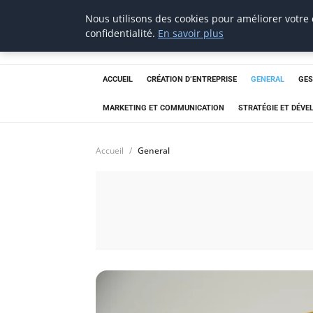
Nous utilisons des cookies pour améliorer votre
Aecme
confidentialité.
En savoir plus
ACCUEIL
CRÉATION D’ENTREPRISE
GENERAL
GES
MARKETING ET COMMUNICATION
STRATÉGIE ET DÉV
Accueil
General