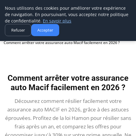
Aecme
Nous utilisons des cookies pour améliorer votre expérience
de navigation. En poursuivant, vous acceptez notre politique
de confidentialité.
En savoir plus
Refuser
Accepter
Accueil
Comment arrêter votre assurance auto Macif facilement en 2026 ?
Comment arrêter votre assurance
auto Macif facilement en 2026 ?
Découvrez comment résilier facilement votre
assurance auto MACIF en 2026, grâce à des astuces
éprouvées. Profitez de la loi Hamon pour résilier sans
frais après un an, et comparez les offres pour
économiser jusqu'à 30% sur votre prime annuelle. Ne