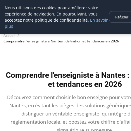
Aecme
Nous utilisons des cookies pour améliorer votre
expérience de navigation. En poursuivant, vous
Refuser
acceptez notre politique de confidentialité.
En savoir
plus
Accueil
Comprendre l'enseigniste à Nantes : définition et tendances en 2026
Comprendre l'enseigniste à Nantes : 
et tendances en 2026
Découvrez comment choisir le bon enseigne pour vot
Nantes, en évitant les pièges des solutions générique
distinguer un véritable enseigniste, qui intègre d
réglementation locale, et boostez votre chiffre d'affa
signalétique sur-mesure.