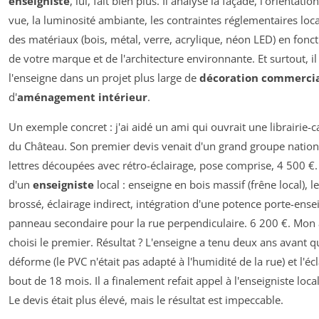
enseigniste
, lui, fait bien plus. Il analyse la façade, l'orientati
vue, la luminosité ambiante, les contraintes réglementaires loca
des matériaux (bois, métal, verre, acrylique, néon LED) en foncti
de votre marque et de l'architecture environnante. Et surtout, il
l'enseigne dans un projet plus large de
décoration commerci
d'
aménagement intérieur
.
Un exemple concret : j'ai aidé un ami qui ouvrait une librairie-c
du Château. Son premier devis venait d'un grand groupe nation
lettres découpées avec rétro-éclairage, pose comprise, 4 500 €.
d'un
enseigniste
local : enseigne en bois massif (frêne local), le
brossé, éclairage indirect, intégration d'une potence porte-ensei
panneau secondaire pour la rue perpendiculaire. 6 200 €. Mon am
choisi le premier. Résultat ? L'enseigne a tenu deux ans avant q
déforme (le PVC n'était pas adapté à l'humidité de la rue) et l'écl
bout de 18 mois. Il a finalement refait appel à l'enseigniste loca
Le devis était plus élevé, mais le résultat est impeccable.