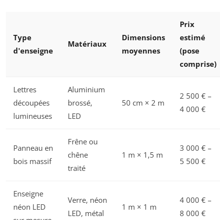
Prix
Type
Dimensions
estimé
Matériaux
d'enseigne
moyennes
(pose
comprise)
Lettres
Aluminium
2 500 € –
découpées
brossé,
50 cm × 2 m
4 000 €
lumineuses
LED
Frêne ou
Panneau en
3 000 € –
chêne
1 m × 1,5 m
bois massif
5 500 €
traité
Enseigne
Verre, néon
4 000 € –
néon LED
1 m × 1 m
LED, métal
8 000 €