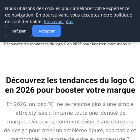
Aecme
Nous utilisons des cookies pour améliorer votre expérience
de navigation. En poursuivant, vous acceptez notre politique
de confidentialité.
En savoir plus
Refuser
Accepter
Accueil
Découvrez les tendances du logo C en 2026 pour booster votre marque
Découvrez les tendances du logo C
en 2026 pour booster votre marque
En 2026, un logo "C" ne se résume plus à une simple
lettre stylisée : il incarne toute une identité de
marque. Découvrez comment éviter 3 ans d’erreurs
de design pour créer un emblème épuré, adaptable et
mémorable, de la carte de visite au panneau de 3