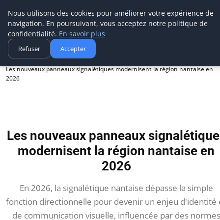
Aecme
Nous utilisons des cookies pour améliorer votre expérience de
navigation. En poursuivant, vous acceptez notre politique de
confidentialité.
En savoir plus
Refuser
Accepter
Accueil
Les nouveaux panneaux signalétiques modernisent la région nantaise en
2026
Les nouveaux panneaux signalétique
modernisent la région nantaise en
2026
En 2026, la signalétique nantaise dépasse la simple
fonction directionnelle pour devenir un enjeu d'identité 
de communication visuelle, influencée par des norme