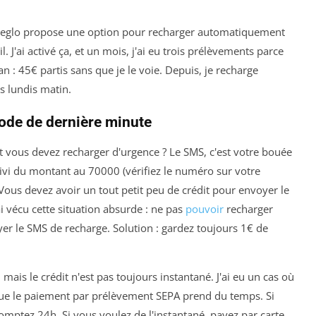
 Reglo propose une option pour recharger automatiquement
 J'ai activé ça, et un mois, j'ai eu trois prélèvements parce
n : 45€ partis sans que je le voie. Depuis, je recharge
s lundis matin.
ode de dernière minute
t vous devez recharger d'urgence ? Le SMS, c'est votre bouée
ivi du montant au 70000 (vérifiez le numéro sur votre
Vous devez avoir un tout petit peu de crédit pour envoyer le
ai vécu cette situation absurde : ne pas
pouvoir
recharger
yer le SMS de recharge. Solution : gardez toujours 1€ de
, mais le crédit n'est pas toujours instantané. J'ai eu un cas où
 que le paiement par prélèvement SEPA prend du temps. Si
omptez 24h. Si vous voulez de l'instantané, payez par carte