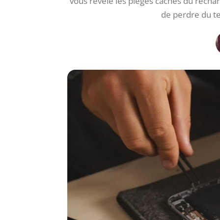
vous révèle les pièges cachés du rech
de perdre du t