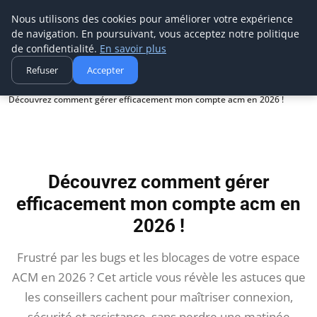
Aecme
Nous utilisons des cookies pour améliorer votre expérience
de navigation. En poursuivant, vous acceptez notre politique
de confidentialité.
En savoir plus
Refuser
Accepter
Accueil
Découvrez comment gérer efficacement mon compte acm en 2026 !
Découvrez comment gérer
efficacement mon compte acm en
2026 !
Frustré par les bugs et les blocages de votre espace
ACM en 2026 ? Cet article vous révèle les astuces que
les conseillers cachent pour maîtriser connexion,
sécurité et assistance, sans perdre une matinée