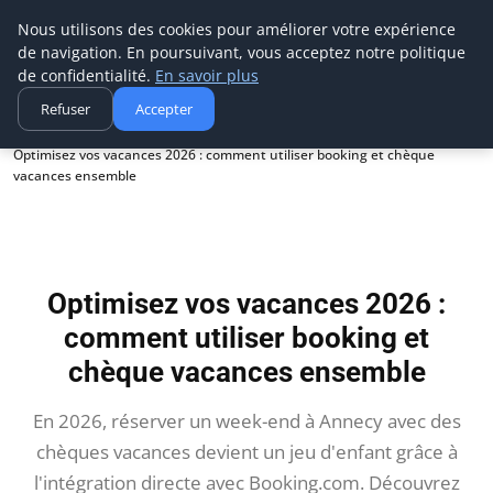
Aecme
Nous utilisons des cookies pour améliorer votre expérience
de navigation. En poursuivant, vous acceptez notre politique
de confidentialité.
En savoir plus
Refuser
Accepter
Accueil
Optimisez vos vacances 2026 : comment utiliser booking et chèque
vacances ensemble
Optimisez vos vacances 2026 :
comment utiliser booking et
chèque vacances ensemble
En 2026, réserver un week-end à Annecy avec des
chèques vacances devient un jeu d'enfant grâce à
l'intégration directe avec Booking.com. Découvrez