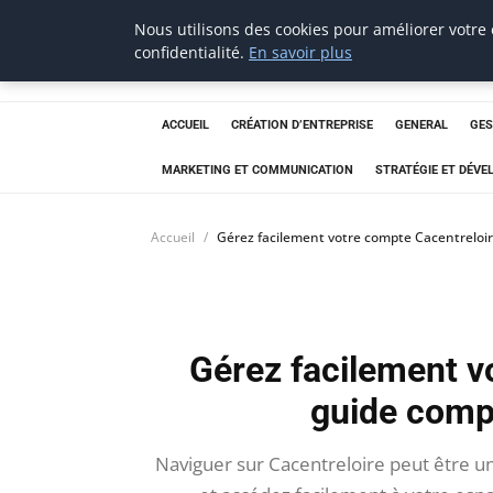
Nous utilisons des cookies pour améliorer votre
Aecme
confidentialité.
En savoir plus
ACCUEIL
CRÉATION D’ENTREPRISE
GENERAL
GES
MARKETING ET COMMUNICATION
STRATÉGIE ET DÉV
Accueil
Gérez facilement votre compte Cacentreloir
Gérez facilement v
guide comp
Naviguer sur Cacentreloire peut être un