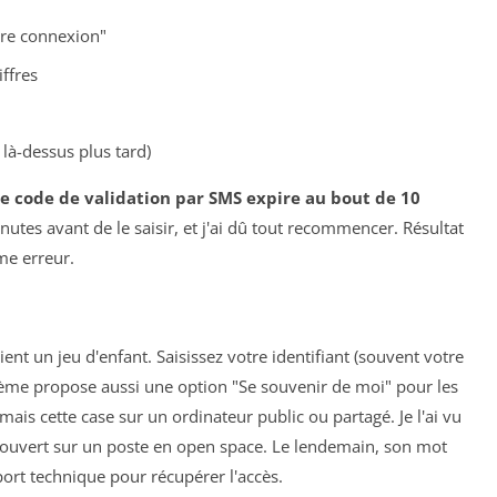
ère connexion"
ffres
là-dessus plus tard)
le code de validation par SMS expire au bout de 10
inutes avant de le saisir, et j'ai dû tout recommencer. Résultat
me erreur.
ent un jeu d'enfant. Saisissez votre identifiant (souvent votre
tème propose aussi une option "Se souvenir de moi" pour les
mais cette case sur un ordinateur public ou partagé. Je l'ai vu
e ouvert sur un poste en open space. Le lendemain, son mot
ort technique pour récupérer l'accès.