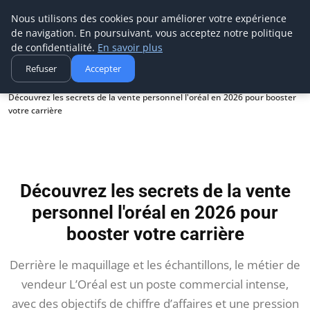
Aecme
Nous utilisons des cookies pour améliorer votre expérience
de navigation. En poursuivant, vous acceptez notre politique
de confidentialité.
En savoir plus
Refuser
Accepter
Accueil
Découvrez les secrets de la vente personnel l'oréal en 2026 pour booster
votre carrière
Découvrez les secrets de la vente
personnel l'oréal en 2026 pour
booster votre carrière
Derrière le maquillage et les échantillons, le métier de
vendeur L’Oréal est un poste commercial intense,
avec des objectifs de chiffre d’affaires et une pression