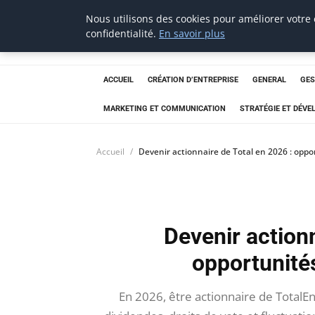
Nous utilisons des cookies pour améliorer votre
Aecme
confidentialité.
En savoir plus
ACCUEIL
CRÉATION D’ENTREPRISE
GENERAL
GES
MARKETING ET COMMUNICATION
STRATÉGIE ET DÉV
Accueil
Devenir actionnaire de Total en 2026 : oppor
Devenir actionn
opportunités
En 2026, être actionnaire de TotalEne