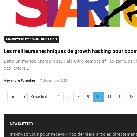
MARKETING ET COMMUNICATION
Les meilleures techniques de growth hacking pour boost
Dans un monde entrepreneuriale ultra compétitif, les startups 
des leviers…
Alexandre Fontaine
17 décembre 2025
Précédent
1
...
8
9
10
11
12
13
NEWSLETTER
Inscrivez-vous pour recevoir nos derniers articles directement