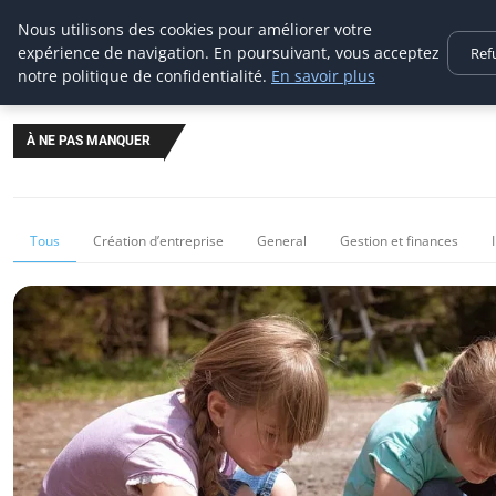
Aecme
Nous utilisons des cookies pour améliorer votre
expérience de navigation. En poursuivant, vous acceptez
Ref
notre politique de confidentialité.
En savoir plus
À NE PAS MANQUER
Tous
Création d’entreprise
General
Gestion et finances