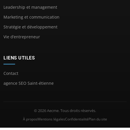
Leadership et management
Marketing et communication
Stratégie et développement
Vie d’entrepreneur
LIENS UTILES
Contact
agence SEO Saint-étienne
© 2026 Aecme. Tous droits réservés.
À propos
Mentions légales
Confidentialité
Plan du site