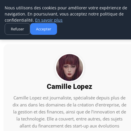
Aecme
Nous utilisons des cookies pour améliorer votre expérience de
navigation. En poursuivant, vous acceptez notre politique de
confidentialité.
En savoir plus
Refuser
Accepter
Accueil
Camille Lopez
Camille Lopez
Camille Lopez est journaliste, spécialisée depuis plus de
dix ans dans les domaines de la création d’entreprise, de
la gestion et des finances, ainsi que de l’innovation et de
la technologie. Elle a couvert, entre autres, des sujets
allant du financement des start-up aux évolutions